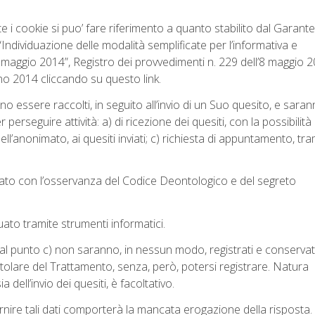
e i cookie si puo’ fare riferimento a quanto stabilito dal Garant
Individuazione delle modalità semplificate per l’informativa e
8 maggio 2014”, Registro dei provvedimenti n. 229 dell’8 maggio 2
ugno 2014 cliccando su questo
link
.
no essere raccolti, in seguito all’invio di un Suo quesito, e saran
 perseguire attività: a) di ricezione dei quesiti, con la possibilità 
dell’anonimato, ai quesiti inviati; c) richiesta di appuntamento, tra
tato con l’osservanza del Codice Deontologico e del segreto
uato tramite strumenti informatici.
i cui al punto c) non saranno, in nessun modo, registrati e conservat
 Titolare del Trattamento, senza, però, potersi registrare. Natura
a dell’invio dei quesiti, è facoltativo.
 fornire tali dati comporterà la mancata erogazione della risposta.