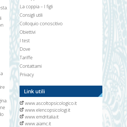
La coppia – I figli
esta.
Consigli utili
i
Colloquio conoscitivo
on
Obiettivi
I test
Dove
Tariffe
Contattami
ia
Privacy
ire
Link utili
ina
.
www.ascoltopsicologico.it
one
www.elencopsicologi.it
do
www.emdritalia.it
www.aiamc.it