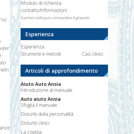
Modulo di richiesta
contatto/informazioni
Il primo colloquio conoscitivo è gratuito.
orso
Esperienza
a
Esperienza
puter
Strumenti e metodi
Casi clinici
e
nuto
metri
Articoli di approfondimento
Aiuto Auto Ansia
Introduzione al manuale
Auto aiuto Ansia
Sfoglia il manuale
Disturbi della personalità
Disturbi clinici
tanze
La coppia