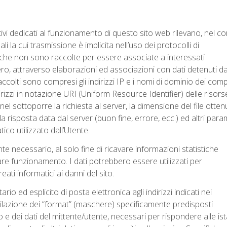
cativi dedicati al funzionamento di questo sito web rilevano, nel c
 la cui trasmissione è implicita nell’uso dei protocolli di
i che non sono raccolte per essere associate a interessati
ero, attraverso elaborazioni ed associazioni con dati detenuti d
i raccolti sono compresi gli indirizzi IP e i nomi di dominio dei com
indirizzi in notazione URI (Uniform Resource Identifier) delle risors
to nel sottoporre la richiesta al server, la dimensione del file otte
la risposta data dal server (buon fine, errore, ecc.) ed altri para
ico utilizzato dall’Utente.
te necessario, al solo fine di ricavare informazioni statistiche
lare funzionamento. I dati potrebbero essere utilizzati per
eati informatici ai danni del sito.
rio ed esplicito di posta elettronica agli indirizzi indicati nei
mpilazione dei “format” (maschere) specificamente predisposti
 e dei dati del mittente/utente, necessari per rispondere alle is