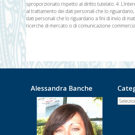
sproporzionato rispetto al diritto tutelato. 4. L’intere
al trattamento dei dati personali che lo riguardano,
dati personali che lo riguardano a fini di invio di ma
ricerche di mercato o di comunicazione commercia
Navigazione
articoli
Alessandra Banche
Cate
Categor