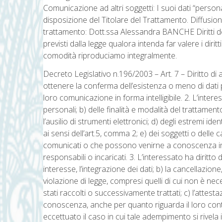
Comunicazione ad altri soggetti: I suoi dati “perso
disposizione del Titolare del Trattamento. Diffusion
trattamento: Dott.ssa Alessandra BANCHE Diritti dell’
previsti dalla legge qualora intenda far valere i dirit
comodità riproduciamo integralmente.
Decreto Legislativo n.196/2003 – Art. 7 – Diritto di ac
ottenere la conferma dell’esistenza o meno di dati 
loro comunicazione in forma intelligibile. 2. L’interess
personali; b) delle finalità e modalità del trattament
l’ausilio di strumenti elettronici; d) degli estremi id
ai sensi dell’art.5, comma 2; e) dei soggetti o delle 
comunicati o che possono venirne a conoscenza in qu
responsabili o incaricati. 3. L’interessato ha diritto
interesse, l’integrazione dei dati; b) la cancellazion
violazione di legge, compresi quelli di cui non è nec
stati raccolti o successivamente trattati; c) l’attest
conoscenza, anche per quanto riguarda il loro conten
eccettuato il caso in cui tale adempimento si rive