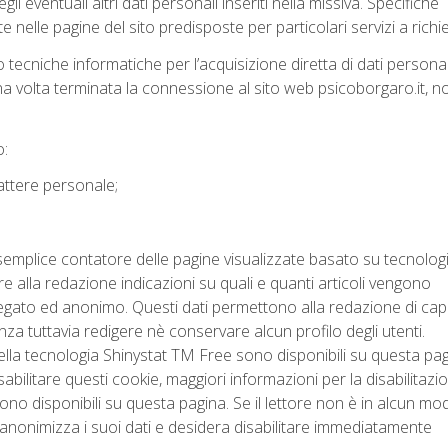
i eventuali altri dati personali inseriti nella missiva. Specifiche
e nelle pagine del sito predisposte per particolari servizi a richi
tecniche informatiche per l’acquisizione diretta di dati personal
, una volta terminata la connessione al sito web psicoborgaro.it, n
o:
attere personale;
un semplice contatore delle pagine visualizzate basato su tecnolog
re alla redazione indicazioni su quali e quanti articoli vengono
egato ed anonimo. Questi dati permettono alla redazione di cap
a tuttavia redigere nè conservare alcun profilo degli utenti.
della tecnologia Shinystat TM Free sono disponibili su
questa pag
isabilitare questi cookie, maggiori informazioni per la disabilitazi
sono disponibili su
questa pagina
. Se il lettore non è in alcun mo
onimizza i suoi dati e desidera disabilitare immediatamente