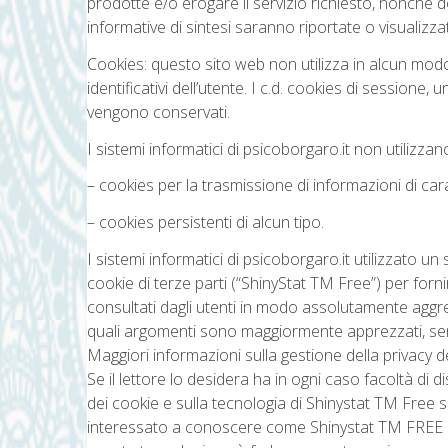
prodotte e/o erogare il servizio richiesto, nonché degl
informative di sintesi saranno riportate o visualizzat
Cookies: questo sito web non utilizza in alcun modo 
identificativi dell’utente. I c.d. cookies di sessione
vengono conservati.
I sistemi informatici di psicoborgaro.it non utilizzan
– cookies per la trasmissione di informazioni di car
– cookies persistenti di alcun tipo.
I sistemi informatici di psicoborgaro.it utilizzato 
cookie di terze parti (“ShinyStat TM Free”) per forni
consultati dagli utenti in modo assolutamente aggr
quali argomenti sono maggiormente apprezzati, senz
Maggiori informazioni sulla gestione della privacy 
Se il lettore lo desidera ha in ogni caso facoltà di d
dei cookie e sulla tecnologia di Shinystat TM Free 
interessato a conoscere come Shinystat TM FREE an