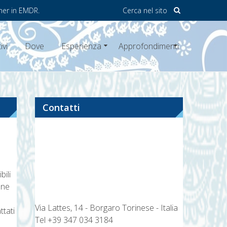
ner in EMDR.
Cerca nel sito
ivi
Dove
Esperienza
Approfondimenti
Contatti
bili
one
Via Lattes, 14 - Borgaro Torinese - Italia
ttati
Tel
+39 347 034 3184