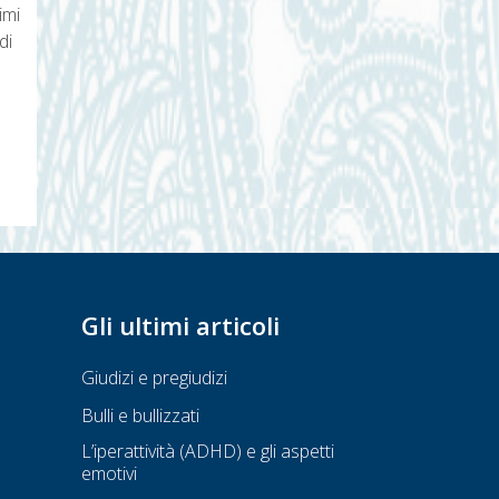
imi
di
Gli ultimi articoli
Giudizi e pregiudizi
Bulli e bullizzati
L’iperattività (ADHD) e gli aspetti
emotivi