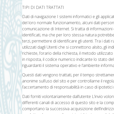
TIPI DI DATI TRATTATI
Dati di navigazione I sistemi informatici e gli appli
del loro normale funzionamento, alcuni dati personali
comunicazione di Internet. Si tratta di informazion
identificati, ma che per loro stessa natura potrebb
terzi, permettere di identificare gli utenti. Tra i dat
utilizzati dagli Utenti che si connettono alsito, gli 
richieste, l’orario della richiesta, il metodo utilizza
in risposta, il codice numerico indicante lo stato del
riguardanti il sistema operativo e l’ambiente informat
Questi dati vengono trattati, per il tempo strettamen
anonime sull’uso del sito e per controllarne il rego
l’accertamento di responsabilità in caso di ipotetici r
Dati forniti volontariamente dall’utente L’invio volonta
differenti canali di accesso di questo sito e la co
comportano la successiva acquisizione dell’indirizzo