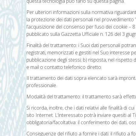
questa tecnologia può farlo su
questa pagina
.
Per ulteriori informazioni sulla normativa riguardant
la protezione dei dati personali nel provvedimento “
l’acquisizione del consenso per l’uso dei cookie – 
pubblicato sulla Gazzetta Ufficiale n. 126 del 3 gi
Finalità del trattamento: i Suoi dati personali potran
registrati, memorizzati e gestiti nel Suo interesse per
pubblicazione degli stessi; b) risposta, nel rispetto 
e mail o contatto telefonico diretto.
Il trattamento dei dati sopra elencato sarà impron
professionale.
Modalità del trattamento: il trattamento sarà effett
Si ricorda, inoltre, che i dati relativi alle finalità d
sito Internet. L’interessato potrà inviare quesiti al
obbligatoria/facoltativa: il conferimento dei dati, ossi
Conseguenze del rifiuto a fornire i dati: il rifiuto a