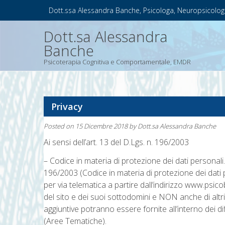
Skip
Dott.ssa Alessandra Banche, Psicologa, Neuropsicolog
to
content
Dott.sa Alessandra
Banche
Psicoterapia Cognitiva e Comportamentale, EMDR
Privacy
Posted on
15 Dicembre 2018
by
Dott.sa Alessandra Banche
Ai sensi dell’art. 13 del D.Lgs. n. 196/2003
– Codice in materia di protezione dei dati personali. Q
196/2003 (Codice in materia di protezione dei dati pe
per via telematica a partire dall’indirizzo www.psic
del sito e dei suoi sottodomini e NON anche di altri s
aggiuntive potranno essere fornite all’interno dei dif
(Aree Tematiche).