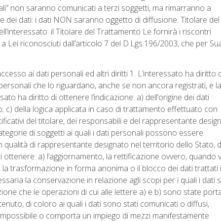
nali” non saranno comunicati a terzi soggetti, ma rimarranno a
e dei dati: i dati NON saranno oggetto di diffusione. Titolare del
interessato: il Titolare del Trattamento Le fornirà i riscontri
ti a Lei riconosciuti dall’articolo 7 del D.Lgs.196/2003, che per Su
cesso ai dati personali ed altri diritti 1. L’interessato ha diritto d
personali che lo riguardano, anche se non ancora registrati, e l
ato ha diritto di ottenere l’indicazione: a) dell’origine dei dati
o; c) della logica applicata in caso di trattamento effettuato con
entificativi del titolare, dei responsabili e del rappresentante desig
categorie di soggetti ai quali i dati personali possono essere
alità di rappresentante designato nel territorio dello Stato, d
 di ottenere: a) l’aggiornamento, la rettificazione ovvero, quando v
e, la trasformazione in forma anonima o il blocco dei dati trattati 
essaria la conservazione in relazione agli scopi per i quali i dati
azione che le operazioni di cui alle lettere a) e b) sono state port
uto, di coloro ai quali i dati sono stati comunicati o diffusi,
la impossibile o comporta un impiego di mezzi manifestamente