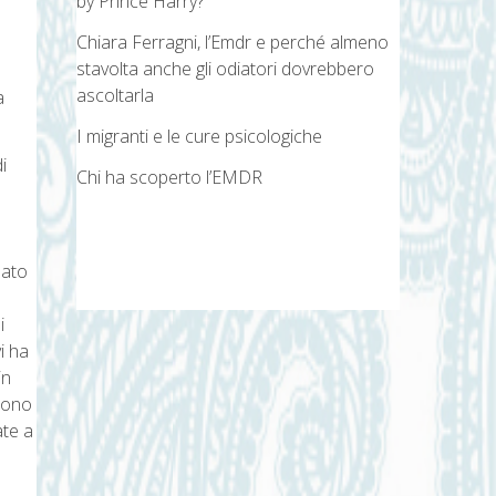
by Prince Harry?
Chiara Ferragni, l’Emdr e perché almeno
stavolta anche gli odiatori dovrebbero
ascoltarla
a
I migranti e le cure psicologiche
i
Chi ha scoperto l’EMDR
a
nato
i
i ha
in
 sono
ate a