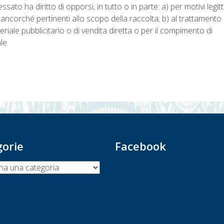
ssato ha diritto di opporsi, in tutto o in parte: a) per motivi legitt
 ancorché pertinenti allo scopo della raccolta; b) al trattamento 
teriale pubblicitario o di vendita diretta o per il compimento di
le.
gorie
Facebook
ie