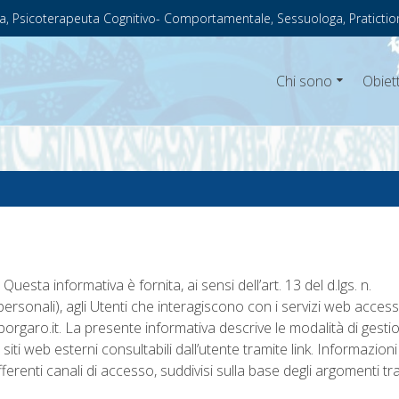
a, Psicoterapeuta Cognitivo- Comportamentale, Sessuologa, Pratictio
Chi sono
Obiett
uesta informativa è fornita, ai sensi dell’art. 13 del d.lgs. n.
rsonali), agli Utenti che interagiscono con i servizi web accessi
oborgaro.it. La presente informativa descrive le modalità di gesti
iti web esterni consultabili dall’utente tramite link. Informazioni
ferenti canali di accesso, suddivisi sulla base degli argomenti tra