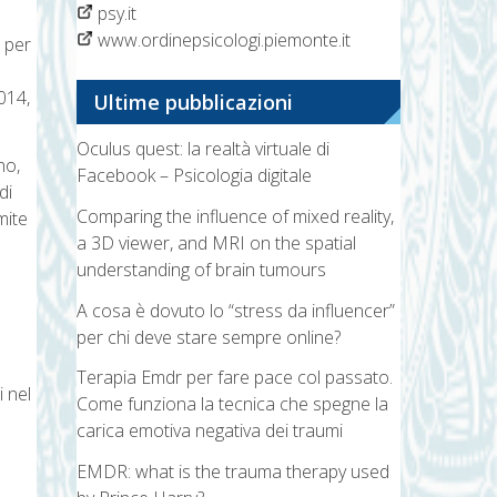
psy.it
www.ordinepsicologi.piemonte.it
e per
014,
Ultime pubblicazioni
Oculus quest: la realtà virtuale di
no,
Facebook – Psicologia digitale
di
Comparing the influence of mixed reality,
mite
a 3D viewer, and MRI on the spatial
understanding of brain tumours
A cosa è dovuto lo “stress da influencer”
per chi deve stare sempre online?
Terapia Emdr per fare pace col passato.
i nel
Come funziona la tecnica che spegne la
carica emotiva negativa dei traumi
EMDR: what is the trauma therapy used