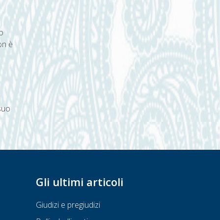
o
on è
suo
Gli ultimi articoli
Giudizi e pregiudizi