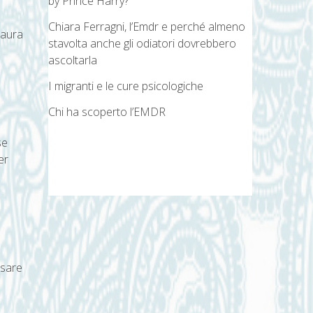
by Prince Harry?
Chiara Ferragni, l’Emdr e perché almeno
paura
stavolta anche gli odiatori dovrebbero
ascoltarla
I migranti e le cure psicologiche
Chi ha scoperto l’EMDR
se
er
ssare