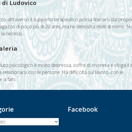
o di Ludovico
zo attraverso il supporto terapeutico possa liberarsi dal propri
ragazzo di poco più di 20 anni, ma ne dimostra molti di meno. N
a necessi...
Valeria
uto psicologico è molto depressa, soffre di insonnia e sfoga il 
 relazionarsi con le persone. Ha difficoltà sul lavoro, con le
 a fars...
gorie
Facebook
ie