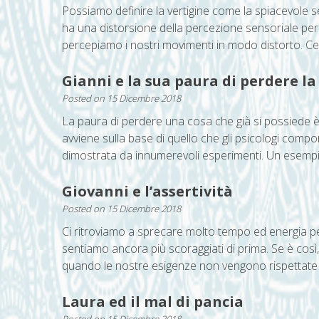
Possiamo definire la vertigine come la spiacevole se
ha una distorsione della percezione sensoriale perc
percepiamo i nostri movimenti in modo distorto. Cer
Gianni e la sua paura di perdere l
Posted on
15 Dicembre 2018
La paura di perdere una cosa che già si possiede è
avviene sulla base di quello che gli psicologi compo
dimostrata da innumerevoli esperimenti. Un esempio 
Giovanni e l’assertività
Posted on
15 Dicembre 2018
Ci ritroviamo a sprecare molto tempo ed energia per 
sentiamo ancora più scoraggiati di prima. Se è così, 
quando le nostre esigenze non vengono rispettate v
Laura ed il mal di pancia
Posted on
15 Dicembre 2018