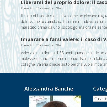
Liberarsi del proprio dolore: il cas
Posted on
15 Dicembre 2018
Il caso di Ludovico descrive come un giovane ragaz
dolore, che accumula da tanti anni. Ludovico è un 
mai stato prima da uno psicologo, ma ora ne sente l
Imparare a farsi valere: il caso di 
Posted on
15 Dicembre 2018
Valeria è una donna di 35 anni, quando chiede un ai
malessere principalmente nel cibo. Fa molta fatica a
colleghe. Valeria chiede aiuto perché vuole imparare
Alessandra Banche
Cate
Categor