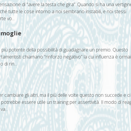
nsazione di “avere la testa che gira”. Quando si ha una vertigine
hé tutte le cose intorno a noi sembrano instabili, e noi stessi
te vo...
a moglie
 più potente della possibilità di guadagnare un premio. Questo
rtamentisti chiamano “rinforzo negativo” la cui influenza è ormai
di rin...
cambiare gli altri, ma il più delle volte questo non succede e ci
potrebbe essere utile un training per assertività. Il modo di rea
a...