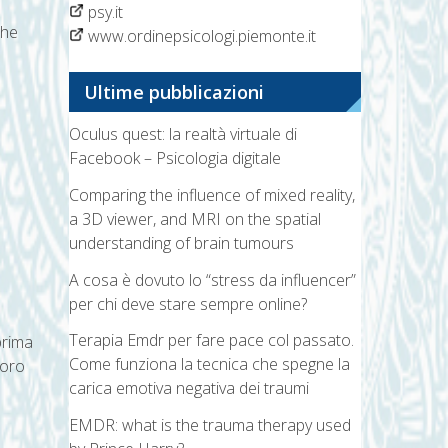
psy.it
che
www.ordinepsicologi.piemonte.it
Ultime pubblicazioni
Oculus quest: la realtà virtuale di
Facebook – Psicologia digitale
Comparing the influence of mixed reality,
a 3D viewer, and MRI on the spatial
understanding of brain tumours
A cosa è dovuto lo “stress da influencer”
per chi deve stare sempre online?
Terapia Emdr per fare pace col passato.
prima
Come funziona la tecnica che spegne la
loro
carica emotiva negativa dei traumi
EMDR: what is the trauma therapy used