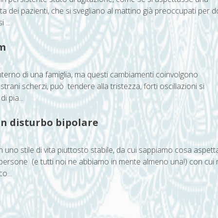
ta dei pazienti, che si svegliano al mattino già preoccupati per 
 ...
um
’interno di una famiglia, ma questi cambiamenti coinvolgono
rani scherzi, può tendere alla tristezza, forti oscillazioni si
i pia...
on disturbo bipolare
no stile di vita piuttosto stabile, da cui sappiamo cosa aspetta
no persone (e tutti noi ne abbiamo in mente almeno una!) con cui
o...