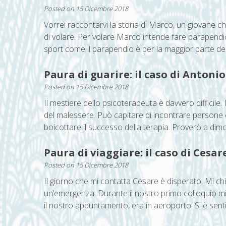
Posted on
15 Dicembre 2018
Vorrei raccontarvi la storia di Marco, un giovane c
di volare. Per volare Marco intende fare parapend
sport come il parapendio è per la maggior parte del
Paura di guarire: il caso di Antonio
Posted on
15 Dicembre 2018
Il mestiere dello psicoterapeuta è davvero difficile.
del malessere. Può capitare di incontrare persone c
boicottare il successo della terapia. Proverò a dimos
Paura di viaggiare: il caso di Cesar
Posted on
15 Dicembre 2018
Il giorno che mi contatta Cesare è disperato. Mi chie
un’emergenza. Durante il nostro primo colloquio mi
il nostro appuntamento, era in aeroporto. Si è senti