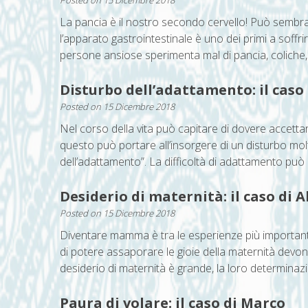
La pancia è il nostro secondo cervello! Può sembr
l’apparato gastrointestinale è uno dei primi a soff
persone ansiose sperimenta mal di pancia, coliche, 
Disturbo dell’adattamento: il caso d
Posted on
15 Dicembre 2018
Nel corso della vita può capitare di dovere accettare
questo può portare all’insorgere di un disturbo mol
dell’adattamento”. La difficoltà di adattamento può 
Desiderio di maternità: il caso di A
Posted on
15 Dicembre 2018
Diventare mamma è tra le esperienze più importanti
di potere assaporare le gioie della maternità devon
desiderio di maternità è grande, la loro determinazio
Paura di volare: il caso di Marco