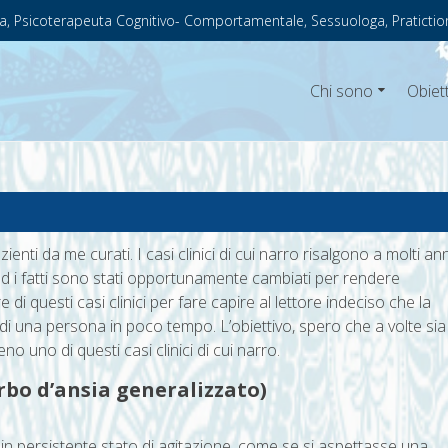
a, Psicoterapeuta Cognitivo- Comportamentale, Sessuologa, Pratictio
Chi sono
Obiett
zienti da me curati. I casi clinici di cui narro risalgono a molti ann
i ed i fatti sono stati opportunamente cambiati per rendere
 di questi casi clinici per fare capire al lettore indeciso che la
a di una persona in poco tempo. L’obiettivo, spero che a volte sia
meno uno di questi casi clinici di cui narro.
urbo d’ansia generalizzato)
in persistente stato di agitazione, come se si aspettasse una