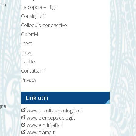
 si
La coppia – I figli
Consigli utili
Colloquio conoscitivo
Obiettivi
I test
Dove
Tariffe
Contattami
Privacy
Link utili
gire
www.ascoltopsicologico.it
www.elencopsicologi.it
www.emdritalia.it
www.aiamc.it