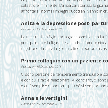
catastrofe imminente. L’ansia caratterizza la giorna
affrontare i normali impegni quotidiani. Vanno in crisi
Anita e la depressione post- part
Posted on
15 Dicembre 2018
La nascita di un figlio porta grossi cambiamenti all
principalmente la figura della madre. L’umore gioca st
registrano durante la giornata fino a portare a crisi d
Primo colloquio con un paziente c
Posted on
15 Dicembre 2018
Ci sono persone dal temperamento tranquillo e con u
e con cui è facile relazionarsi. Al contrario, ci so
è così semplice rapportarsi perché si comportano c
Anna e le vertigini
Posted on
15 Dicembre 2018