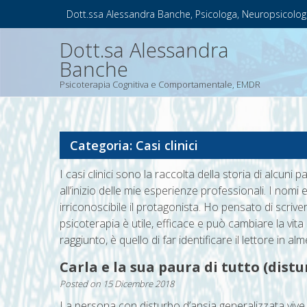
Skip
Dott.ssa Alessandra Banche, Psicologa, Neuropsicolog
to
content
Dott.sa Alessandra
Banche
Psicoterapia Cognitiva e Comportamentale, EMDR
Categoria: Casi clinici
I casi clinici sono la raccolta della storia di alcuni pa
all’inizio delle mie esperienze professionali. I nom
irriconoscibile il protagonista. Ho pensato di scrivere
psicoterapia è utile, efficace e può cambiare la vit
raggiunto, è quello di far identificare il lettore in al
Carla e la sua paura di tutto (dist
Posted on
15 Dicembre 2018
La persona con disturbo d’ansia generalizzata vive 