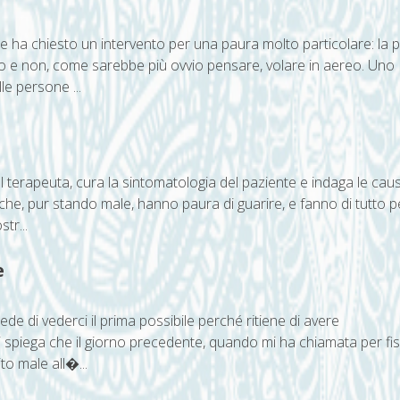
he ha chiesto un intervento per una paura molto particolare: la 
io e non, come sarebbe più ovvio pensare, volare in aereo. Uno
le persone ...
 Il terapeuta, cura la sintomatologia del paziente e indaga le cau
he, pur stando male, hanno paura di guarire, e fanno di tutto p
tr...
e
de di vederci il prima possibile perché ritiene di avere
 spiega che il giorno precedente, quando mi ha chiamata per fi
to male all�...