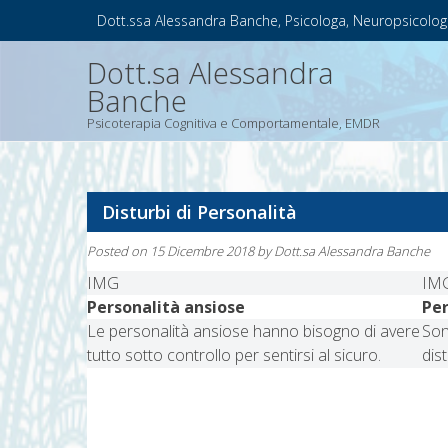
Skip
Dott.ssa Alessandra Banche, Psicologa, Neuropsicolog
to
content
Dott.sa Alessandra
Banche
Psicoterapia Cognitiva e Comportamentale, EMDR
Disturbi di Personalità
Posted on
15 Dicembre 2018
by
Dott.sa Alessandra Banche
IMG
IM
Personalità ansiose
Per
Le personalità ansiose hanno bisogno di avere
Son
tutto sotto controllo per sentirsi al sicuro.
dis