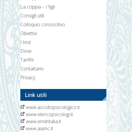
La coppia – I figli
Consigli utili
Colloquio conoscitivo
Obiettivi
I test
Dove
Tariffe
Contattami
Privacy
Link utili
www.ascoltopsicologico.it
www.elencopsicologi.it
www.emdritalia.it
www.aiamc.it