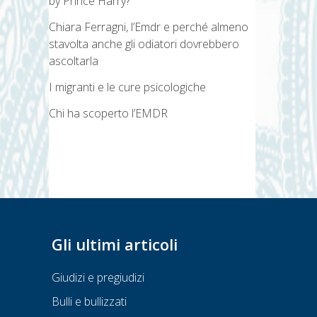
by Prince Harry?
Chiara Ferragni, l’Emdr e perché almeno
stavolta anche gli odiatori dovrebbero
ascoltarla
I migranti e le cure psicologiche
Chi ha scoperto l’EMDR
Gli ultimi articoli
Giudizi e pregiudizi
Bulli e bullizzati