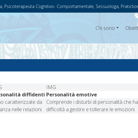
a, Psicoterapeuta Cognitivo- Comportamentale, Sessuologa, Pratictio
Chi sono
Obiett
G
IMG
sonalità diffidenti
Personalità emotive
o caratterizzate da
Comprende i disturbi di personalità che 
tanza nelle relazioni.
difficoltà a gestire e tollerare le emozioni.