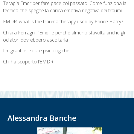
Terapia Emdr per fare pace col passato. Come funziona la
tecnica che spegne la carica emotiva negativa dei traumi
EMDR: what is the trauma therapy used by Prince Harry?
Chiara Ferragni, l’Emdr e perché almeno stavolta anche gli
odiatori dovrebbero ascoltarla
I migranti e le cure psicologiche
Chi ha scoperto l’EMDR
Alessandra Banche