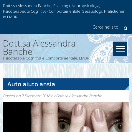
Skip
Dott.ssa Alessandra Banche, Psicologa, Neuropsicologa,
to
Psicoterapeuta Cognitivo- Comportamentale, Sessuologa, Pratictioner
in EMDR.
content
Cerca nel sito
Dott.sa Alessandra
Banche
Psicoterapia Cognitiva e Comportamentale, EMDR
Auto aiuto ansia
Posted on
7 Dicembre 2018
by
Dott.sa Alessandra Banche