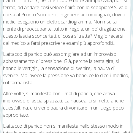
tratti di infarto. Sì, perché il cuore batte all’impazzata, non si
ferma, ad andare così veloce finirà con lo scoppiare! Si va di
corsa al Pronto Soccorso, in genere accompagnati, dove i
medici eseguono un elettrocardiogramma. Non risulta
niente di preoccupante, tutto in regola, un po’ di agitazione,
questo lascia sconcertati, di cosa si tratta? Meglio recarsi
dal medico a farsi prescrivere esami più approfonditi…
L’attacco di panico può assomigliare ad un improvviso
abbassamento di pressione. Già, perché la testa gira, si
hanno le vertigini, la sensazione di svenire, la paura di
svenire. Ma invece la pressione va bene, ce lo dice il medico,
o il farmacista.
Altre volte, si manifesta con il mal di pancia, che arriva
improvviso e lascia spiazzati. La nausea, ci si mette anche
quest’ultima, e ci viene paura di vomitare in un luogo poco
appropriato.
L’attacco di panico non si manifesta nello stesso modo in
tutte le persone, alcuni sintomi possono essere più forti, altri