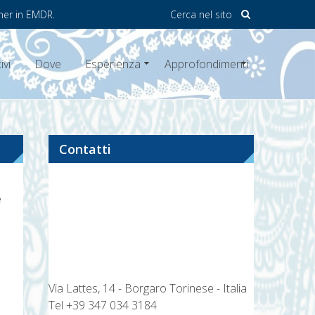
ner in EMDR.
Cerca nel sito
ivi
Dove
Esperienza
Approfondimenti
Contatti
e
e
Via Lattes, 14 - Borgaro Torinese - Italia
Tel
+39 347 034 3184