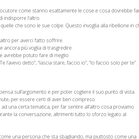
terlocutore come stanno esattamente le cose e cosa dovrebbe fa
indisporre l’altro.
 quelle che sono le sue colpe. Questo invoglia alla ribellione in ch
’altro per averci fatto soffrire.
e ancora più voglia di trasgredire.
he avrebbe potuto fare di meglio.
“Te l’avevo detto”, “lascia stare, faccio io”, “lo faccio solo per te”.
ensa sull’argomento e per poter cogliere il suo punto di vista.
nute, per essere certi di aver ben compreso.
ad una certa tematica, per far sentire all’altro cosa proviamo.
urante la conversazione, altrimenti tutto lo sforzo legato al
on come una persona che sta sbagliando, ma piuttosto come una