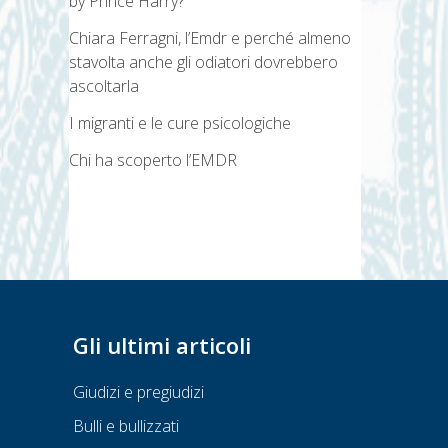
by Prince Harry?
Chiara Ferragni, l’Emdr e perché almeno
stavolta anche gli odiatori dovrebbero
ascoltarla
I migranti e le cure psicologiche
Chi ha scoperto l’EMDR
Gli ultimi articoli
Giudizi e pregiudizi
Bulli e bullizzati