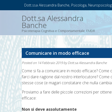
Skip
Dott.ssa Alessandra Banche, Psicologa, Neuropsicolog
to
content
Dott.sa Alessandra
Banche
Psicoterapia Cognitiva e Comportamentale, EMDR
Comunicare in modo efficace
Posted on
14 Febbraio 2019
by
Dott.sa Alessandra Banche
Come si fa a comunicare in modo efficace? Come dif
farci dare ragione dal nostro interlocutore? Come
stesse cose (e magari constatare che nulla cambia
Proviamo a fare delle piccole correzioni per ottene
efficace:
Non si deve assolutamente