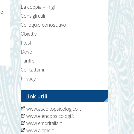
il
La coppia – I figli
do
Consigli utili
Colloquio conoscitivo
Obiettivi
I test
Dove
Tariffe
Contattami
Privacy
Link utili
www.ascoltopsicologico.it
www.elencopsicologi.it
www.emdritalia.it
www.aiamc.it