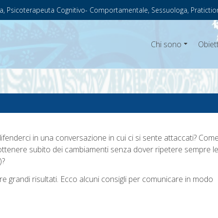
a, Psicoterapeuta Cognitivo- Comportamentale, Sessuologa, Pratictio
Chi sono
Obiett
enderci in una conversazione in cui ci si sente attaccati? Com
 ottenere subito dei cambiamenti senza dover ripetere sempre l
)?
re grandi risultati. Ecco alcuni consigli per comunicare in modo