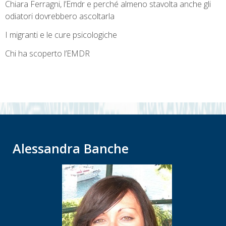
Chiara Ferragni, l’Emdr e perché almeno stavolta anche gli
odiatori dovrebbero ascoltarla
I migranti e le cure psicologiche
Chi ha scoperto l’EMDR
Alessandra Banche