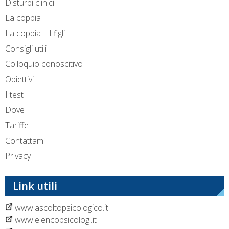
Disturbi clinici
La coppia
La coppia – I figli
Consigli utili
Colloquio conoscitivo
Obiettivi
I test
Dove
Tariffe
Contattami
Privacy
Link utili
www.ascoltopsicologico.it
www.elencopsicologi.it