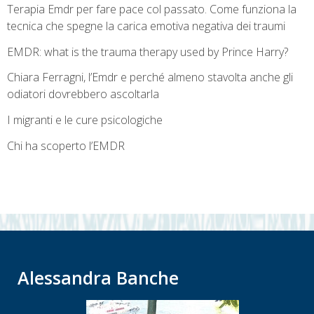
Terapia Emdr per fare pace col passato. Come funziona la
tecnica che spegne la carica emotiva negativa dei traumi
EMDR: what is the trauma therapy used by Prince Harry?
Chiara Ferragni, l’Emdr e perché almeno stavolta anche gli
odiatori dovrebbero ascoltarla
I migranti e le cure psicologiche
Chi ha scoperto l’EMDR
Alessandra Banche