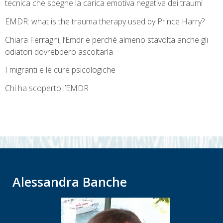
tecnica che spegne la carica emotiva negativa dei traumi
EMDR: what is the trauma therapy used by Prince Harry?
Chiara Ferragni, l’Emdr e perché almeno stavolta anche gli
odiatori dovrebbero ascoltarla
I migranti e le cure psicologiche
Chi ha scoperto l’EMDR
Alessandra Banche